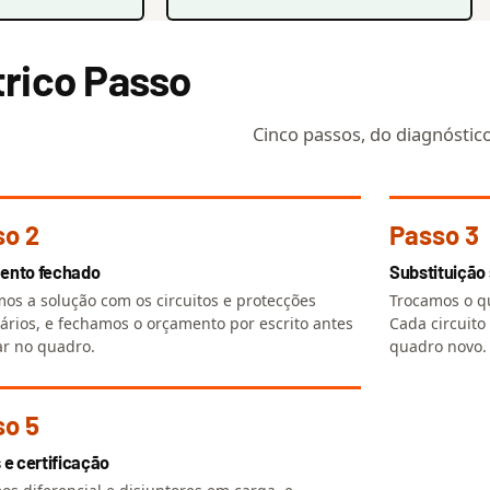
trico Passo
Cinco passos, do diagnóstico 
so 2
Passo 3
ento fechado
Substituição
os a solução com os circuitos e protecções
Trocamos o q
ários, e fechamos o orçamento por escrito antes
Cada circuito
ar no quadro.
quadro novo.
so 5
 e certificação