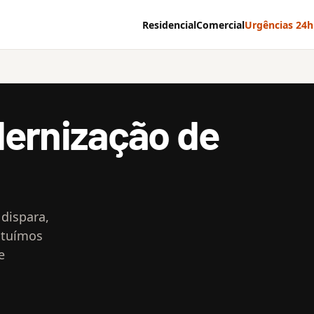
Residencial
Comercial
Urgências 24h
dernização de
 dispara,
tituímos
e