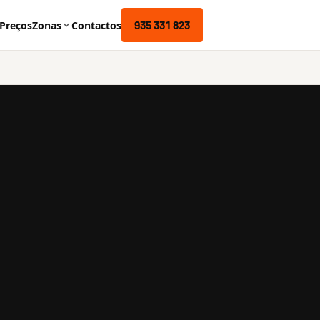
935 331 823
Preços
Zonas
Contactos