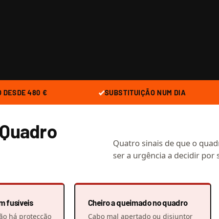
 DESDE 480 €
SUBSTITUIÇÃO NUM DIA
 Quadro
Quatro sinais de que o quadr
ser a urgência a decidir por s
m fusíveis
Cheiro a queimado no quadro
ão há protecção
Cabo mal apertado ou disjuntor