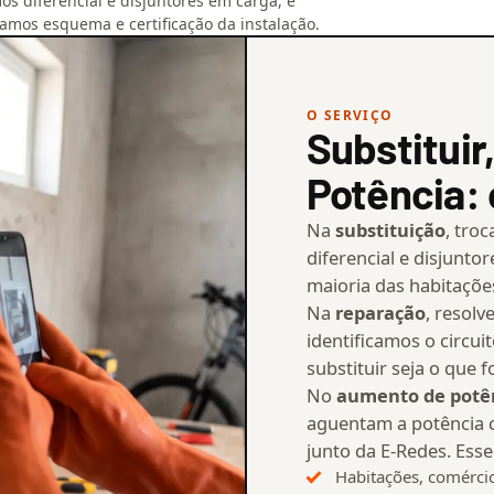
os diferencial e disjuntores em carga, e
amos esquema e certificação da instalação.
O SERVIÇO
Substituir
Potência:
Na
substituição
, tro
diferencial e disjuntor
maioria das habitaçõe
Na
reparação
, resol
identificamos o circui
substituir seja o que fo
No
aumento de potê
aguentam a potência c
junto da E-Redes. Esse
Habitações, comérci