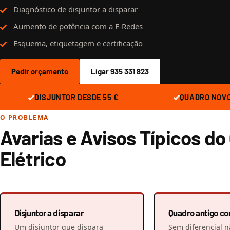
Diagnóstico de disjuntor a disparar
Aumento de potência com a E-Redes
Esquema, etiquetagem e certificação
Pedir orçamento
Ligar 935 331 823
DISJUNTOR DESDE 55 €
QUADRO NOVO
O PROBLEMA
Avarias e Avisos Típicos do
Elétrico
Disjuntor a disparar
Quadro antigo co
Um disjuntor que dispara
Sem diferencial n