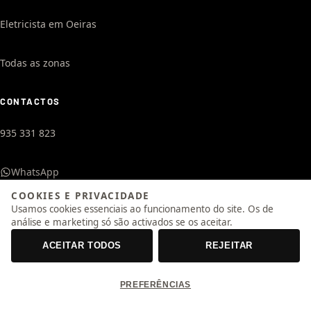
Eletricista em Oeiras
Todas as zonas
CONTACTOS
935 331 823
WhatsApp
COOKIES E PRIVACIDADE
Usamos cookies essenciais ao funcionamento do site. Os de
geral@otimizeeletrica.pt
análise e marketing só são activados se os aceitar.
24 Horas / 7 Dias
ACEITAR TODOS
REJEITAR
PREFERÊNCIAS
© 2026 Otimize Eletrica, Unipessoal Lda. Todos os direitos reservados.