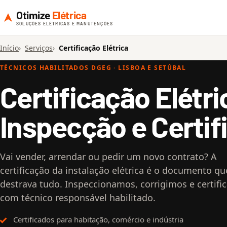
Otimize
Elétrica
SOLUÇÕES ELÉTRICAS E MANUTENÇÕES
Início
Serviços
Certificação Elétrica
TÉCNICOS HABILITADOS DGEG · LISBOA E SETÚBAL
Certificação Elétr
Inspecção e Certif
Vai vender, arrendar ou pedir um novo contrato? A
certificação da instalação elétrica é o documento qu
destrava tudo. Inspeccionamos, corrigimos e certifi
com técnico responsável habilitado.
Certificados para habitação, comércio e indústria