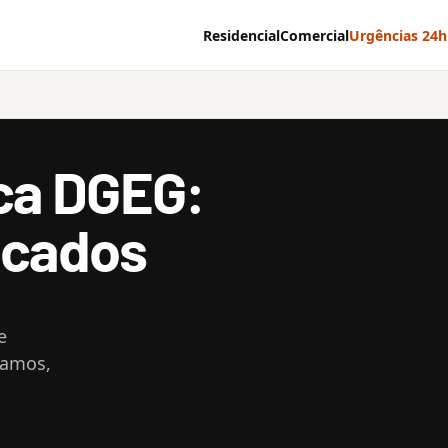
Residencial
Comercial
Urgências 24h
ica DGEG:
icados
e
camos,