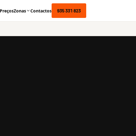
935 331 823
Preços
Zonas
Contactos