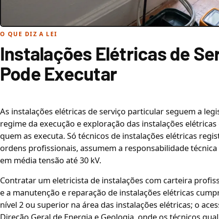
O QUE DIZ A LEI
Instalações Elétricas de Se
Pode Executar
As instalações elétricas de serviço particular seguem a legi
regime da execução e exploração das instalações elétricas 
quem as executa. Só técnicos de instalações elétricas reg
ordens profissionais, assumem a responsabilidade técnica d
em média tensão até 30 kV.
Contratar um eletricista de instalações com carteira profis
e a manutenção e reparação de instalações elétricas cump
nível 2 ou superior na área das instalações elétricas; o ace
Direção Geral de Energia e Geologia, onde os técnicos qual