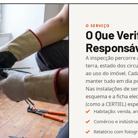
O SERVIÇO
O Que Veri
Responsáv
A inspecção percorre a
terra, estado dos cir
ao uso do imóvel. Cada
manter tudo em dia p
Nas instalações de se
esquema e a ficha ele
(como a CERTIEL) espe
Habitação: venda, a
Comércio e indústria
Relatório com fotogr