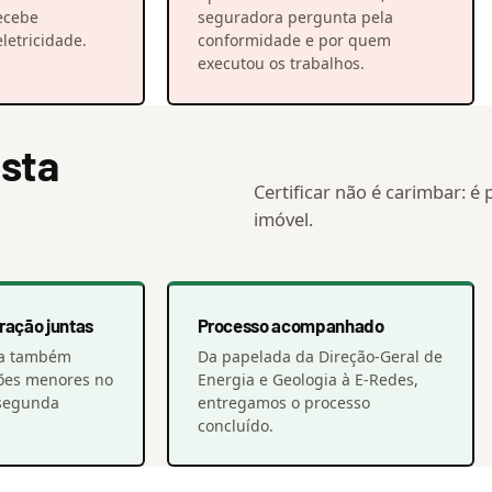
recebe
seguradora pergunta pela
letricidade.
conformidade e por quem
executou os trabalhos.
ista
Certificar não é carimbar: é
imóvel.
ração juntas
Processo acompanhado
na também
Da papelada da Direção-Geral de
ações menores no
Energia e Geologia à E-Redes,
 segunda
entregamos o processo
concluído.