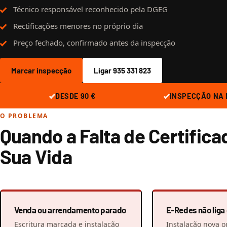
Técnico responsável reconhecido pela DGEG
Rectificações menores no próprio dia
Preço fechado, confirmado antes da inspecção
Marcar inspecção
Ligar 935 331 823
DESDE 90 €
INSPECÇÃO NA
O PROBLEMA
Quando a Falta de Certifica
Sua Vida
Venda ou arrendamento parado
E-Redes não liga
Escritura marcada e instalação
Instalação nova o