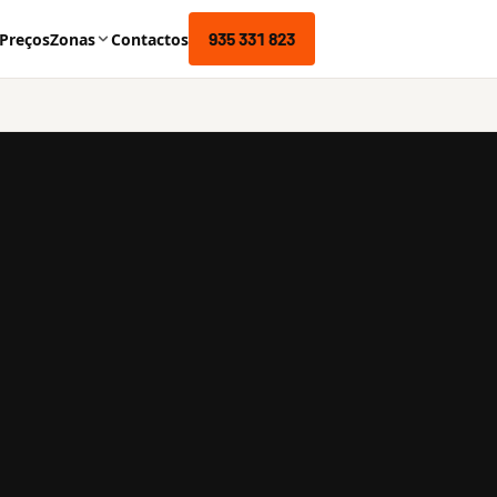
935 331 823
Preços
Zonas
Contactos