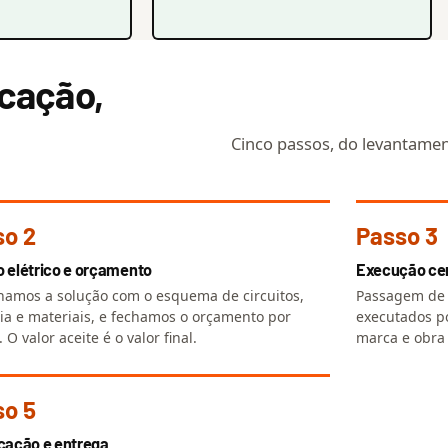
icação,
Cinco passos, do levantament
so 2
Passo 3
o elétrico e orçamento
Execução cer
amos a solução com o esquema de circuitos,
Passagem de 
ia e materiais, e fechamos o orçamento por
executados po
. O valor aceite é o valor final.
marca e obra
so 5
icação e entrega