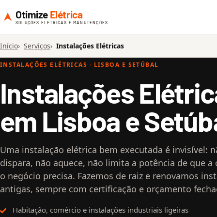
Otimize
Elétrica
SOLUÇÕES ELÉTRICAS E MANUTENÇÕES
Início
Serviços
Instalações Elétricas
INSTALAÇÕES ELÉTRICAS · LISBOA E SETÚBAL
Instalações Elétri
em Lisboa e Setúb
Uma instalação elétrica bem executada é invisível: 
dispara, não aquece, não limita a potência de que a
o negócio precisa. Fazemos de raiz e renovamos ins
antigas, sempre com certificação e orçamento fecha
Habitação, comércio e instalações industriais ligeiras