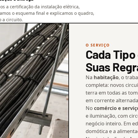
s a certificação da instalação elétrica,
amos o esquema final e explicamos o quadro,
o a circuito.
O SERVIÇO
Cada Tipo 
Suas Regr
Na
habitação
, o trab
completa: novos circui
terra em todas as tom
em corrente alternada 
No
comércio e serviç
e iluminação, com cir
negócio inteiro. Em ed
domótica e a alimenta