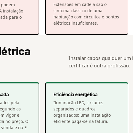
Extensões em cadeia são o
o podem
sintoma clássico de uma
A instalação
habitação com circuitos e pontos
nada para o
elétricos insuficientes.
létrica
Instalar cabos qualquer um i
certificar é outra profissão.
cada
Eficiência energética
itados pela
Iluminação LED, circuitos
segundo as
separados e quadros
em vigor e
organizados: uma instalação
ída no preço. O
eficiente paga-se na fatura.
 venda e na E-