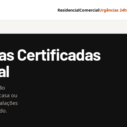
Residencial
Comercial
Urgências 24h
cas Certificadas
al
não
 casa ou
talações
do.