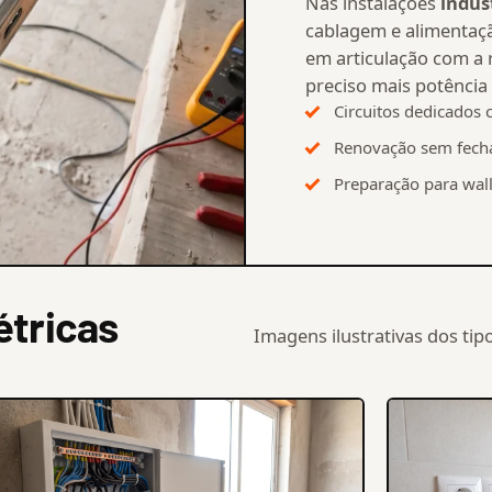
Nas instalações
indust
cablagem e alimentaçã
em articulação com a r
preciso mais potência 
Circuitos dedicados 
Renovação sem fecha
Preparação para wall
étricas
Imagens ilustrativas dos ti