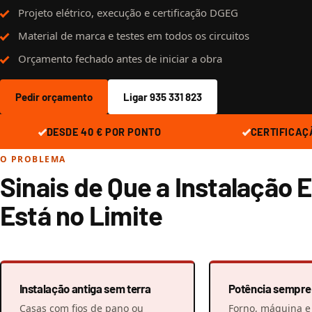
Projeto elétrico, execução e certificação DGEG
Material de marca e testes em todos os circuitos
Orçamento fechado antes de iniciar a obra
Pedir orçamento
Ligar 935 331 823
DESDE 40 € POR PONTO
CERTIFICAÇ
O PROBLEMA
Sinais de Que a Instalação E
Está no Limite
Instalação antiga sem terra
Potência sempre 
Casas com fios de pano ou
Forno, máquina e