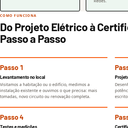
Redes.
COMO FUNCIONA
Do Projeto Elétrico à Certif
Passo a Passo
Passo 1
Pas
Levantamento no local
Projet
Visitamos a habitação ou o edifício, medimos a
Desenh
instalação existente e ouvimos o que precisa: mais
potênc
tomadas, novo circuito ou renovação completa.
escrito
Passo 4
Pas
Testes e medições
Certif