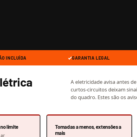
ÃO INCLUÍDA
GARANTIA LEGAL
létrica
A eletricidade avisa antes d
curtos-circuitos deixam sinai
do quadro. Estes são os avis
no limite
Tomadas a menos, extensões a
mais
 ar