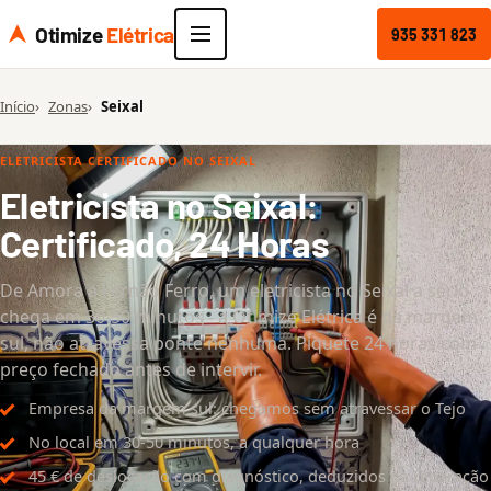
Otimize
Elétrica
935 331 823
Início
Zonas
Seixal
ELETRICISTA CERTIFICADO NO SEIXAL
Eletricista no Seixal:
Certificado, 24 Horas
De Amora a Fernão Ferro, um eletricista no Seixal a sério
chega em 30-50 minutos - a Otimize Elétrica é da margem
sul, não atravessa ponte nenhuma. Piquete 24 horas com
preço fechado antes de intervir.
Empresa da margem sul: chegamos sem atravessar o Tejo
No local em 30-50 minutos, a qualquer hora
45 € de deslocação com diagnóstico, deduzidos na reparação