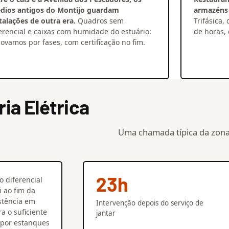
édios antigos do Montijo guardam
armazéns 
talações de outra era.
Quadros sem
Trifásica
erencial e caixas com humidade do estuário:
de horas, 
ovamos por fases, com certificação no fim.
a Elétrica
Uma chamada típica da zona
23h
 diferencial
i ao fim da
istência em
Intervenção depois do serviço de
a o suficiente
jantar
 por estanques