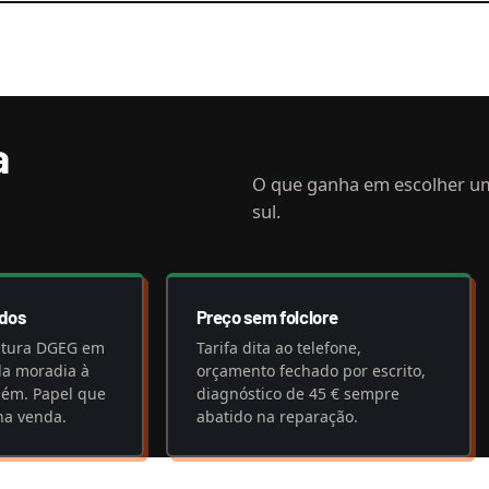
a
O que ganha em escolher u
sul.
ados
Preço sem folclore
atura DGEG em
Tarifa dita ao telefone,
da moradia à
orçamento fechado por escrito,
zém. Papel que
diagnóstico de 45 € sempre
na venda.
abatido na reparação.