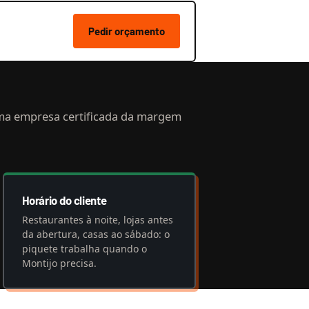
Pedir orçamento
ma empresa certificada da margem
Horário do cliente
Restaurantes à noite, lojas antes
da abertura, casas ao sábado: o
piquete trabalha quando o
Montijo precisa.