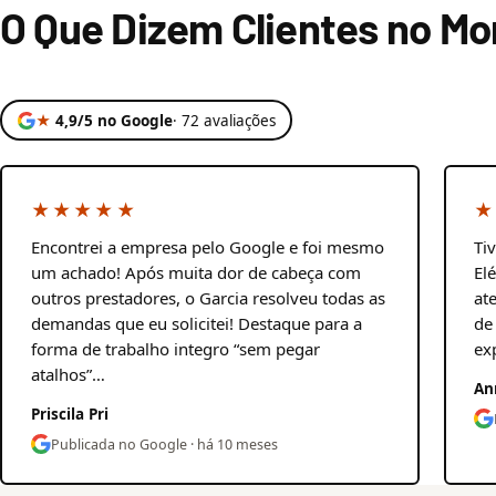
O Que Dizem Clientes no Mo
★
4,9/5 no Google
· 72 avaliações
★★★★★
★
Encontrei a empresa pelo Google e foi mesmo
Ti
um achado! Após muita dor de cabeça com
El
outros prestadores, o Garcia resolveu todas as
at
demandas que eu solicitei! Destaque para a
de
forma de trabalho integro “sem pegar
ex
atalhos”…
An
Priscila Pri
Publicada no Google · há 10 meses