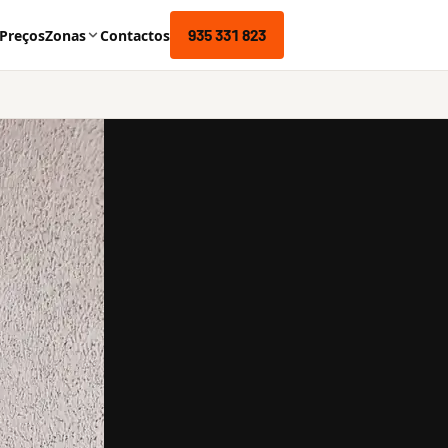
935 331 823
Preços
Zonas
Contactos