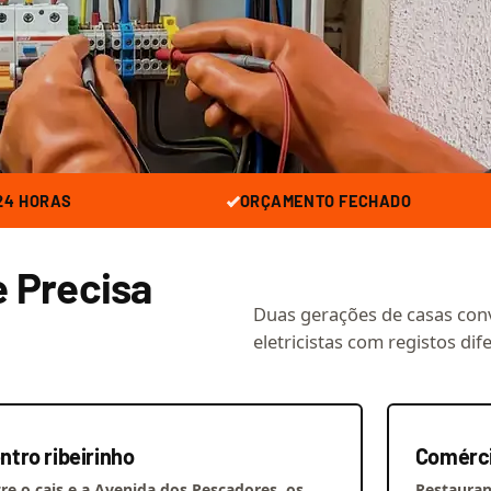
24 HORAS
ORÇAMENTO FECHADO
e Precisa
Duas gerações de casas con
eletricistas com registos dif
ntro ribeirinho
Comérci
re o cais e a Avenida dos Pescadores, os
Restaurant