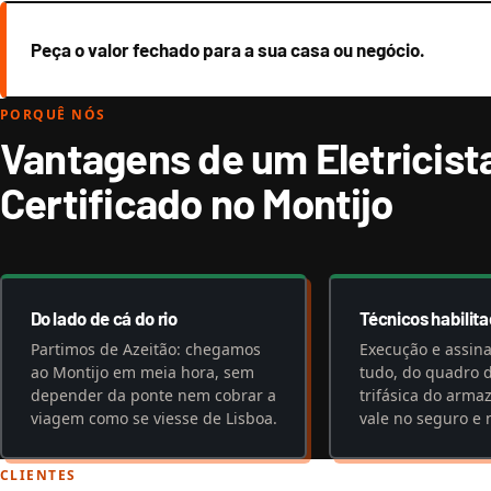
Peça o valor fechado para a sua casa ou negócio.
PORQUÊ NÓS
Vantagens de um Eletricist
Certificado no Montijo
Do lado de cá do rio
Técnicos habilit
Partimos de Azeitão: chegamos
Execução e assin
ao Montijo em meia hora, sem
tudo, do quadro 
depender da ponte nem cobrar a
trifásica do arma
viagem como se viesse de Lisboa.
vale no seguro e 
CLIENTES