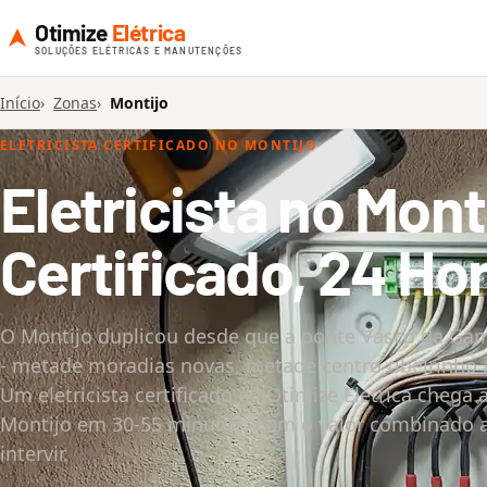
Otimize
Elétrica
SOLUÇÕES ELÉTRICAS E MANUTENÇÕES
Início
Zonas
Montijo
ELETRICISTA CERTIFICADO NO MONTIJO
Eletricista no Mont
Certificado, 24 Ho
O Montijo duplicou desde que a ponte Vasco da Gam
- metade moradias novas, metade centro ribeirinho 
Um eletricista certificado da Otimize Elétrica chega 
Montijo em 30-55 minutos, com o valor combinado 
intervir.