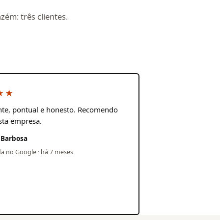
ém: três clientes.
★★
te, pontual e honesto. Recomendo
sta empresa.
 Barbosa
da no Google · há 7 meses