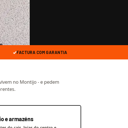
FACTURA COM GARANTIA
vivem no Montijo - e pedem
erentes.
o e armazéns
es do cais, lojas do centro e