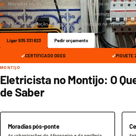
Moradias novas, centro ribeirinho e comércio do Montijo
Piquete 24 horas com chegada em 30-55 minutos
45 € de deslocação e diagnóstico, deduzidos na reparação
Ligar 935 331 823
Pedir orçamento
CERTIFICADO DGEG
PIQUETE 
MONTIJO
Eletricista no Montijo: O Qu
de Saber
Moradias pós-ponte
Ce
As urbanizações do Afonsoeiro e da periferia
Ent