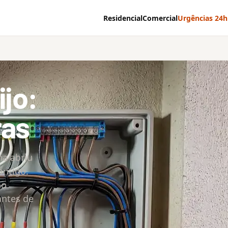
Residencial
Comercial
Urgências 24h
ijo:
ras
a abriu
antigo.
ao
antes de