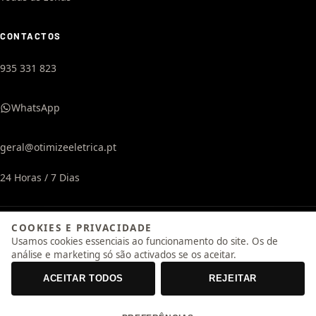
CONTACTOS
935 331 823
WhatsApp
geral@otimizeeletrica.pt
24 Horas / 7 Dias
© 2026 Otimize Eletrica, Unipessoal Lda. Todos os direitos reservados.
COOKIES E PRIVACIDADE
Usamos cookies essenciais ao funcionamento do site. Os de
Política de Privacidade
·
Termos e Condições
·
Mapa do Site
Site por
Clivo
análise e marketing só são activados se os aceitar.
ACEITAR TODOS
REJEITAR
Livro de Reclamações
Clique para aceder