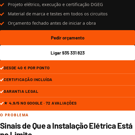
Projeto elétrico, execução e certificação DGEG
Material de marca e testes em todos os circuitos
Orçamento fechado antes de iniciar a obra
Pedir orçamento
Ligar 935 331 823
DESDE 40 € POR PONTO
CERTIFICAÇÃO INCLUÍDA
GARANTIA LEGAL
★ 4,9/5 NO GOOGLE · 72 AVALIAÇÕES
O PROBLEMA
Sinais de Que a Instalação Elétrica Está
no Limite