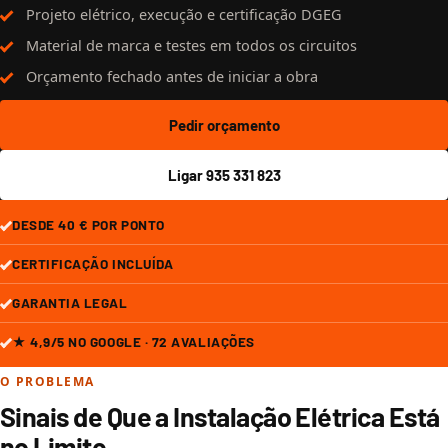
Projeto elétrico, execução e certificação DGEG
Material de marca e testes em todos os circuitos
Orçamento fechado antes de iniciar a obra
Pedir orçamento
Ligar 935 331 823
DESDE 40 € POR PONTO
CERTIFICAÇÃO INCLUÍDA
GARANTIA LEGAL
★ 4,9/5 NO GOOGLE · 72 AVALIAÇÕES
O PROBLEMA
Sinais de Que a Instalação Elétrica Está
no Limite