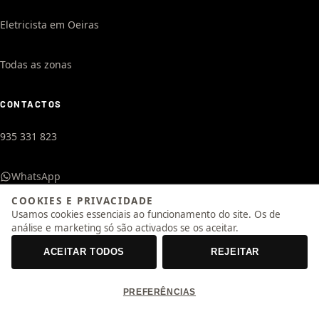
Eletricista em Oeiras
Todas as zonas
CONTACTOS
935 331 823
WhatsApp
COOKIES E PRIVACIDADE
Usamos cookies essenciais ao funcionamento do site. Os de
geral@otimizeeletrica.pt
análise e marketing só são activados se os aceitar.
24 Horas / 7 Dias
ACEITAR TODOS
REJEITAR
PREFERÊNCIAS
© 2026 Otimize Eletrica, Unipessoal Lda. Todos os direitos reservados.