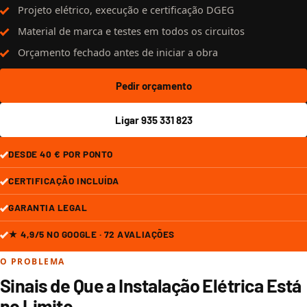
Projeto elétrico, execução e certificação DGEG
Material de marca e testes em todos os circuitos
Orçamento fechado antes de iniciar a obra
Pedir orçamento
Ligar 935 331 823
DESDE 40 € POR PONTO
CERTIFICAÇÃO INCLUÍDA
GARANTIA LEGAL
★ 4,9/5 NO GOOGLE · 72 AVALIAÇÕES
O PROBLEMA
Sinais de Que a Instalação Elétrica Está
no Limite