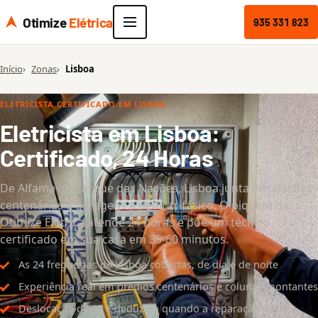
Otimize
Elétrica
935 331 823
Início
Zonas
Lisboa
ELETRICISTA CERTIFICADO EM LISBOA
Eletricista em Lisboa:
Certificado, 24 Horas
De Alfama ao Parque das Nações, Lisboa junta instalações
centenárias e garagens a pedir trifásico. O piquete da
Otimize Elétrica atende 24 horas e põe um técnico
certificado em sua casa em 35-60 minutos.
As 24 freguesias de Lisboa cobertas, de dia e de noite
Experiência real em prédios centenários e colunas montantes
Deslocação de 45 € deduzida quando a reparação avança