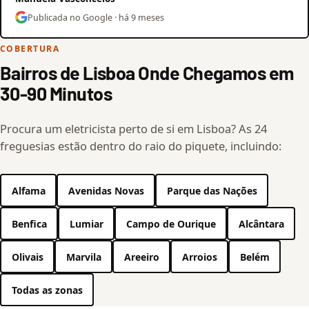
Publicada no Google · há 9 meses
COBERTURA
Bairros de Lisboa Onde Chegamos em
30-90 Minutos
Procura um eletricista perto de si em Lisboa? As 24
freguesias estão dentro do raio do piquete, incluindo:
Alfama
Avenidas Novas
Parque das Nações
Benfica
Lumiar
Campo de Ourique
Alcântara
Olivais
Marvila
Areeiro
Arroios
Belém
Todas as zonas