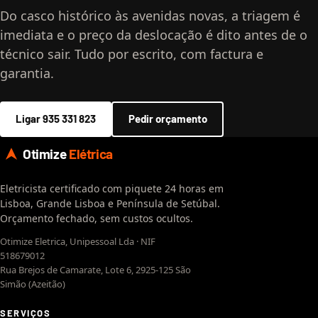
Do casco histórico às avenidas novas, a triagem é
imediata e o preço da deslocação é dito antes de o
técnico sair. Tudo por escrito, com factura e
garantia.
Ligar 935 331 823
Pedir orçamento
Otimize
Elétrica
Eletricista certificado com piquete 24 horas em
Lisboa, Grande Lisboa e Península de Setúbal.
Orçamento fechado, sem custos ocultos.
Otimize Eletrica, Unipessoal Lda · NIF
518679012
Rua Brejos de Camarate, Lote 6, 2925-125 São
Simão (Azeitão)
SERVIÇOS