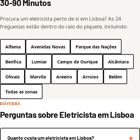
30-90 Minutos
Procura um eletricista perto de si em Lisboa? As 24
freguesias estão dentro do raio do piquete, incluindo:
Alfama
Avenidas Novas
Parque das Nações
Benfica
Lumiar
Campo de Ourique
Alcântara
Olivais
Marvila
Areeiro
Arroios
Belém
Todas as zonas
DÚVIDAS
Perguntas sobre Eletricista em Lisboa
Quanto custa um eletricista em Lisboa?