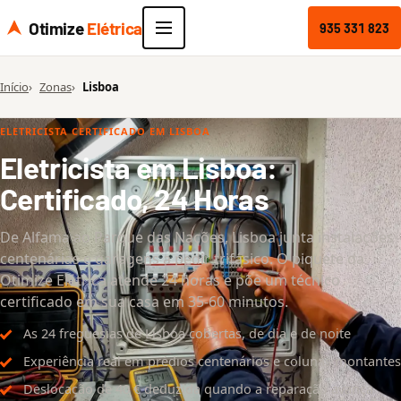
Otimize
Elétrica
935 331 823
Início
Zonas
Lisboa
ELETRICISTA CERTIFICADO EM LISBOA
Eletricista em Lisboa:
Certificado, 24 Horas
De Alfama ao Parque das Nações, Lisboa junta instalações
centenárias e garagens a pedir trifásico. O piquete da
Otimize Elétrica atende 24 horas e põe um técnico
certificado em sua casa em 35-60 minutos.
As 24 freguesias de Lisboa cobertas, de dia e de noite
Experiência real em prédios centenários e colunas montantes
Deslocação de 40 € deduzida quando a reparação avança