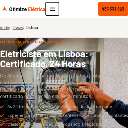
Otimize
Elétrica
935 331 823
Início
Zonas
Lisboa
ELETRICISTA CERTIFICADO EM LISBOA
Eletricista em Lisboa:
Certificado, 24 Horas
De Alfama ao Parque das Nações, Lisboa junta instalações
centenárias e garagens a pedir trifásico. O piquete da
Otimize Elétrica atende 24 horas e põe um técnico
certificado em sua casa em 35-60 minutos.
As 24 freguesias de Lisboa cobertas, de dia e de noite
Experiência real em prédios centenários e colunas montantes
Deslocação de 40 € deduzida quando a reparação avança