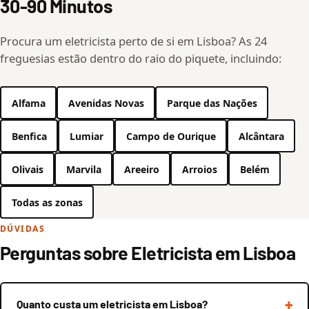
30-90 Minutos
Procura um eletricista perto de si em Lisboa? As 24
freguesias estão dentro do raio do piquete, incluindo:
Alfama
Avenidas Novas
Parque das Nações
Benfica
Lumiar
Campo de Ourique
Alcântara
Olivais
Marvila
Areeiro
Arroios
Belém
Todas as zonas
DÚVIDAS
Perguntas sobre Eletricista em Lisboa
Quanto custa um eletricista em Lisboa?