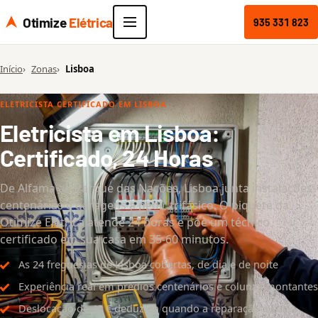
Otimize
Elétrica
935 331 823
Início
Zonas
Lisboa
ELETRICISTA CERTIFICADO EM LISBOA
Eletricista em Lisboa:
Certificado, 24 Horas
De Alfama ao Parque das Nações, Lisboa junta instalações
centenárias e garagens a pedir trifásico. O piquete da
Otimize Elétrica atende 24 horas e põe um técnico
certificado em sua casa em 35-60 minutos.
As 24 freguesias de Lisboa cobertas, de dia e de noite
Experiência real em prédios centenários e colunas montantes
Deslocação de 40 € deduzida quando a reparação avança