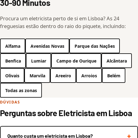
30-90 Minutos
Procura um eletricista perto de si em Lisboa? As 24
freguesias estão dentro do raio do piquete, incluindo:
Alfama
Avenidas Novas
Parque das Nações
Benfica
Lumiar
Campo de Ourique
Alcântara
Olivais
Marvila
Areeiro
Arroios
Belém
Todas as zonas
DÚVIDAS
Perguntas sobre Eletricista em Lisboa
Quanto custa um eletricista em Lisboa?