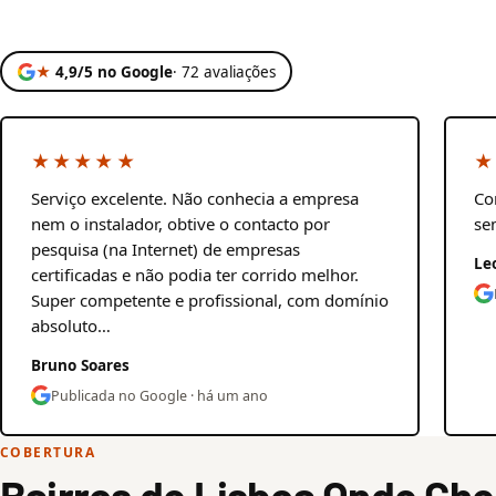
★
4,9/5 no Google
· 72 avaliações
★★★★★
★
Serviço excelente. Não conhecia a empresa
Co
nem o instalador, obtive o contacto por
se
pesquisa (na Internet) de empresas
Le
certificadas e não podia ter corrido melhor.
Super competente e profissional, com domínio
absoluto…
Bruno Soares
Publicada no Google · há um ano
COBERTURA