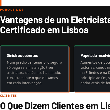
PORQUÊ NÓS
Vantagens de um Eletricist
Certificado em Lisboa
Sinistros cobertos
Papelada resolvi
Num prédio centenário, o seguro
Aumentos de potên
só paga se a instalação tiver
vistorias: conduz
assinatura de técnico habilitado.
na E-Redes e na 
É exactamente o que deixamos
princípio ao fim, 
em cada intervenção.
andar atrás de fo
CLIENTES
O Que Dizem Clientes em L