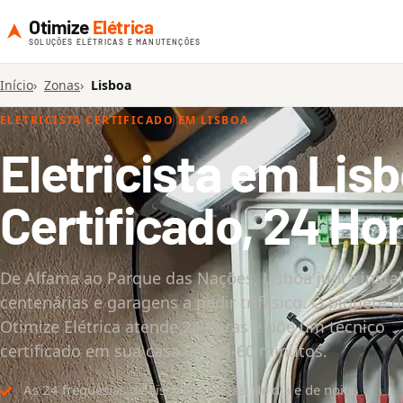
Otimize
Elétrica
SOLUÇÕES ELÉTRICAS E MANUTENÇÕES
Início
Zonas
Lisboa
ELETRICISTA CERTIFICADO EM LISBOA
Eletricista em Lis
Certificado, 24 Ho
De Alfama ao Parque das Nações, Lisboa junta insta
centenárias e garagens a pedir trifásico. O piquete d
Otimize Elétrica atende 24 horas e põe um técnico
certificado em sua casa em 35-60 minutos.
As 24 freguesias de Lisboa cobertas, de dia e de noite