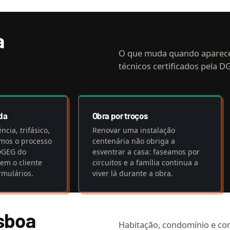
a
O que muda quando aparec
técnicos certificados pela D
da
Obra por troços
cia, trifásico,
Renovar uma instalação
imos o processo
centenária não obriga a
DGEG do
esventrar a casa: faseamos por
sem o cliente
circuitos e a família continua a
rmulários.
viver lá durante a obra.
isboa
Habitação, condomínio e co