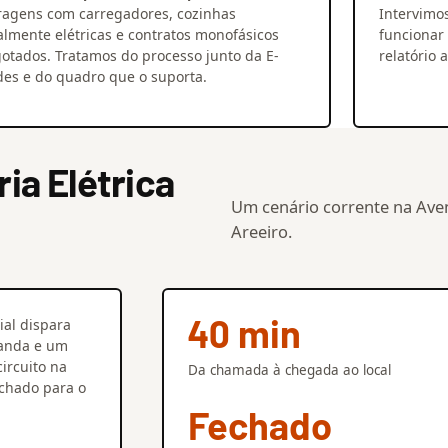
ragens com carregadores, cozinhas
Intervimo
almente elétricas e contratos monofásicos
funcionar
otados. Tratamos do processo junto da E-
relatório 
es e do quadro que o suporta.
a Elétrica
Um cenário corrente na Aven
Areeiro.
40 min
ial dispara
randa e um
ircuito na
Da chamada à chegada ao local
echado para o
Fechado