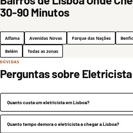
Bairros de Lisboa Onde C
30-90 Minutos
Alfama
Avenidas Novas
Parque das Nações
Benfi
Belém
Todas as zonas
DÚVIDAS
Perguntas sobre Eletricist
Quanto custa um eletricista em Lisboa?
Quanto tempo demora o eletricista a chegar a Lisboa?