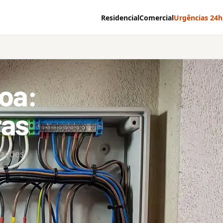
Residencial
Comercial
Urgências 24h
boa:
ras
lações
a