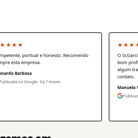
★★★★
★★★
mpetente, pontual e honesto. Recomendo
O Sr.Garc
mpre esta empresa.
bom profi
algum tra
onardo Barbosa
contato.
Publicada no Google · há 7 meses
Manuela 
Publica