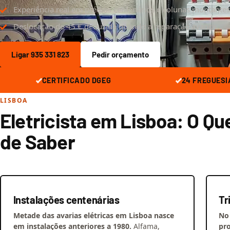
Experiência real em prédios centenários e colunas montantes
Deslocação de 45 € deduzida quando a reparação avança
Ligar 935 331 823
Pedir orçamento
CERTIFICADO DGEG
24 FREGUESI
LISBOA
Eletricista em Lisboa: O Qu
de Saber
Instalações centenárias
Tr
Metade das avarias elétricas em Lisboa nasce
No
em instalações anteriores a 1980.
Alfama,
pro