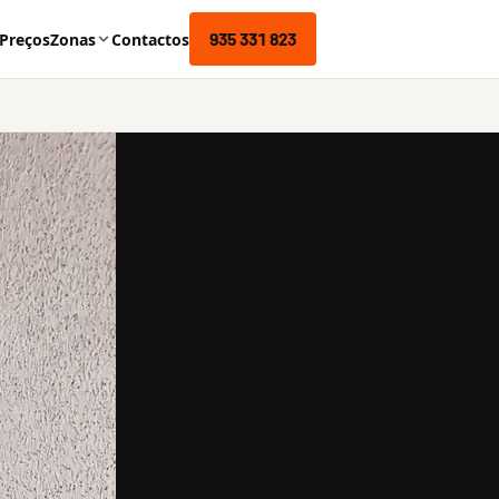
935 331 823
Preços
Zonas
Contactos