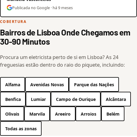
Publicada no Google · há 9 meses
COBERTURA
Bairros de Lisboa Onde Chegamos em
30-90 Minutos
Procura um eletricista perto de si em Lisboa? As 24
freguesias estão dentro do raio do piquete, incluindo:
Alfama
Avenidas Novas
Parque das Nações
Benfica
Lumiar
Campo de Ourique
Alcântara
Olivais
Marvila
Areeiro
Arroios
Belém
Todas as zonas