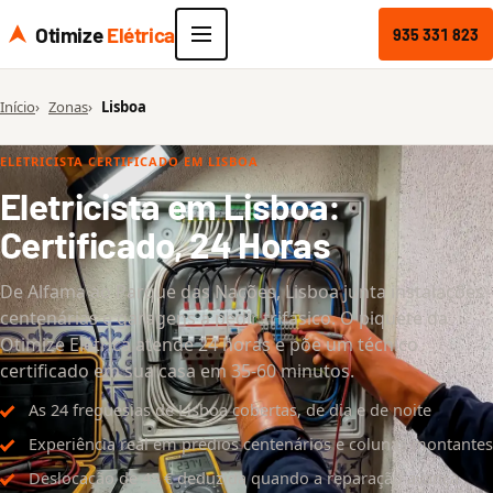
Otimize
Elétrica
935 331 823
Início
Zonas
Lisboa
ELETRICISTA CERTIFICADO EM LISBOA
Eletricista em Lisboa:
Certificado, 24 Horas
De Alfama ao Parque das Nações, Lisboa junta instalações
centenárias e garagens a pedir trifásico. O piquete da
Otimize Elétrica atende 24 horas e põe um técnico
certificado em sua casa em 35-60 minutos.
As 24 freguesias de Lisboa cobertas, de dia e de noite
Experiência real em prédios centenários e colunas montantes
Deslocação de 45 € deduzida quando a reparação avança