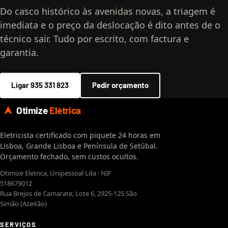
Do casco histórico às avenidas novas, a triagem é
imediata e o preço da deslocação é dito antes de o
técnico sair. Tudo por escrito, com factura e
garantia.
Ligar 935 331 823
Pedir orçamento
Otimize
Elétrica
Eletricista certificado com piquete 24 horas em
Lisboa, Grande Lisboa e Península de Setúbal.
Orçamento fechado, sem custos ocultos.
Otimize Eletrica, Unipessoal Lda · NIF
518679012
Rua Brejos de Camarate, Lote 6, 2925-125 São
Simão (Azeitão)
SERVIÇOS