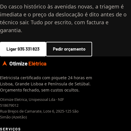
Do casco histórico às avenidas novas, a triagem é
imediata e o preço da deslocação é dito antes de o
técnico sair. Tudo por escrito, com factura e
garantia.
Ligar 935 331 823
Pedir orçamento
Otimize
Elétrica
Eletricista certificado com piquete 24 horas em
Lisboa, Grande Lisboa e Península de Setúbal.
Orçamento fechado, sem custos ocultos.
Otimize Eletrica, Unipessoal Lda · NIF
518679012
Rua Brejos de Camarate, Lote 6, 2925-125 São
Simão (Azeitão)
SERVIÇOS