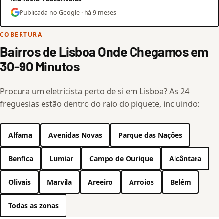
Publicada no Google · há 9 meses
COBERTURA
Bairros de Lisboa Onde Chegamos em
30-90 Minutos
Procura um eletricista perto de si em Lisboa? As 24
freguesias estão dentro do raio do piquete, incluindo:
Alfama
Avenidas Novas
Parque das Nações
Benfica
Lumiar
Campo de Ourique
Alcântara
Olivais
Marvila
Areeiro
Arroios
Belém
Todas as zonas