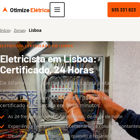
Otimize
Elétrica
935 331 823
Início
Zonas
Lisboa
ELETRICISTA CERTIFICADO EM LISBOA
Eletricista em Lisboa:
Certificado, 24 Horas
De Alfama ao Parque das Nações, Lisboa junta instalações
centenárias e garagens a pedir trifásico. O piquete da
Otimize Elétrica atende 24 horas e põe um técnico
certificado em sua casa em 35-60 minutos.
As 24 freguesias de Lisboa cobertas, de dia e de noite
Experiência real em prédios centenários e colunas montantes
Deslocação de 45 € deduzida quando a reparação avança