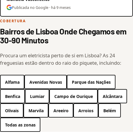
Publicada no Google · há 9 meses
COBERTURA
Bairros de Lisboa Onde Chegamos em
30-90 Minutos
Procura um eletricista perto de si em Lisboa? As 24
freguesias estão dentro do raio do piquete, incluindo:
Alfama
Avenidas Novas
Parque das Nações
Benfica
Lumiar
Campo de Ourique
Alcântara
Olivais
Marvila
Areeiro
Arroios
Belém
Todas as zonas