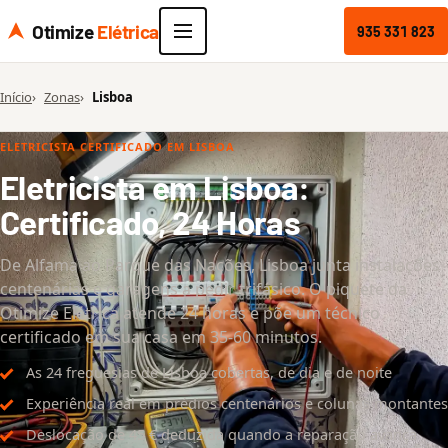
Otimize
Elétrica
935 331 823
Início
Zonas
Lisboa
ELETRICISTA CERTIFICADO EM LISBOA
Eletricista em Lisboa:
Certificado, 24 Horas
De Alfama ao Parque das Nações, Lisboa junta instalações
centenárias e garagens a pedir trifásico. O piquete da
Otimize Elétrica atende 24 horas e põe um técnico
certificado em sua casa em 35-60 minutos.
As 24 freguesias de Lisboa cobertas, de dia e de noite
Experiência real em prédios centenários e colunas montantes
Deslocação de 45 € deduzida quando a reparação avança