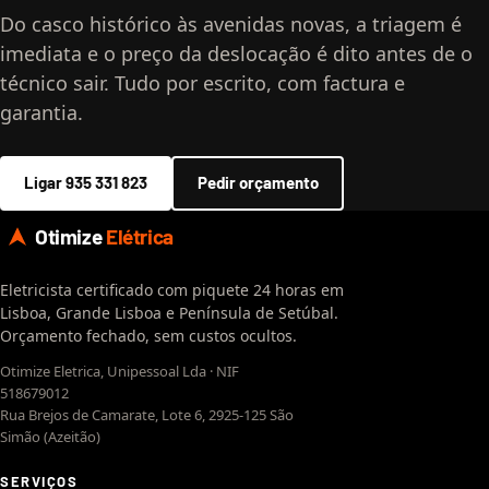
Do casco histórico às avenidas novas, a triagem é
imediata e o preço da deslocação é dito antes de o
técnico sair. Tudo por escrito, com factura e
garantia.
Ligar 935 331 823
Pedir orçamento
Otimize
Elétrica
Eletricista certificado com piquete 24 horas em
Lisboa, Grande Lisboa e Península de Setúbal.
Orçamento fechado, sem custos ocultos.
Otimize Eletrica, Unipessoal Lda · NIF
518679012
Rua Brejos de Camarate, Lote 6, 2925-125 São
Simão (Azeitão)
SERVIÇOS