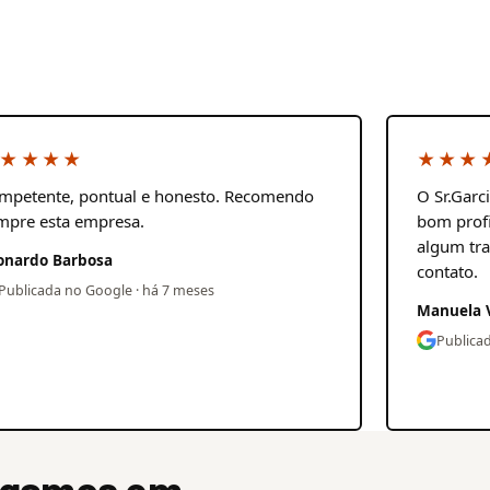
★★★★
★★★
mpetente, pontual e honesto. Recomendo
O Sr.Garc
mpre esta empresa.
bom profi
algum tra
onardo Barbosa
contato.
Publicada no Google · há 7 meses
Manuela 
Publica