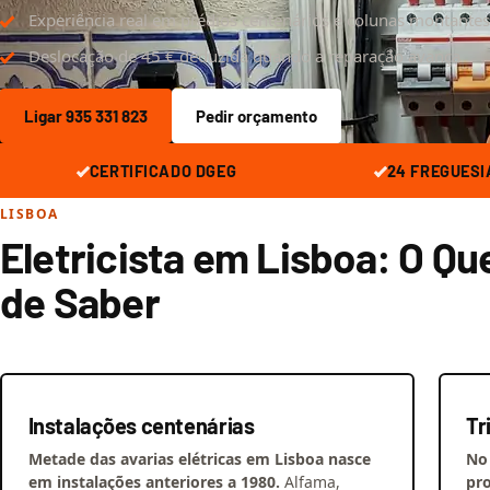
Experiência real em prédios centenários e colunas montantes
Deslocação de 45 € deduzida quando a reparação avança
Ligar 935 331 823
Pedir orçamento
CERTIFICADO DGEG
24 FREGUESI
LISBOA
Eletricista em Lisboa: O Qu
de Saber
Instalações centenárias
Tr
Metade das avarias elétricas em Lisboa nasce
No
em instalações anteriores a 1980.
Alfama,
pro