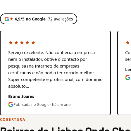
★
4,9/5 no Google
· 72 avaliações
★★★★★
★
Serviço excelente. Não conhecia a empresa
Co
nem o instalador, obtive o contacto por
se
pesquisa (na Internet) de empresas
Le
certificadas e não podia ter corrido melhor.
Super competente e profissional, com domínio
absoluto…
Bruno Soares
Publicada no Google · há um ano
COBERTURA