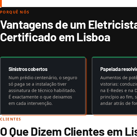
PORQUÊ NÓS
Vantagens de um Eletricist
Certificado em Lisboa
Sinistros cobertos
Papelada resolvi
Num prédio centenário, o seguro
Aumentos de potên
só paga se a instalação tiver
vistorias: conduz
assinatura de técnico habilitado.
na E-Redes e na 
É exactamente o que deixamos
princípio ao fim, 
em cada intervenção.
andar atrás de fo
CLIENTES
O Que Dizem Clientes em L