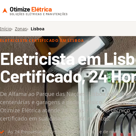
Otimize
Elétrica
SOLUÇÕES ELÉTRICAS E MANUTENÇÕES
Início
Zonas
Lisboa
ELETRICISTA CERTIFICADO EM LISBOA
Eletricista em Lis
Certificado, 24 Ho
De Alfama ao Parque das Nações, Lisboa junta insta
centenárias e garagens a pedir trifásico. O piquete d
Otimize Elétrica atende 24 horas e põe um técnico
certificado em sua casa em 35-60 minutos.
As 24 freguesias de Lisboa cobertas, de dia e de noite