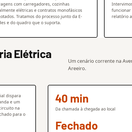
ragens com carregadores, cozinhas
Intervimo
almente elétricas e contratos monofásicos
funcionar
otados. Tratamos do processo junto da E-
relatório 
es e do quadro que o suporta.
a Elétrica
Um cenário corrente na Aven
Areeiro.
40 min
ial dispara
randa e um
ircuito na
Da chamada à chegada ao local
echado para o
Fechado