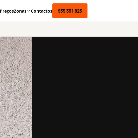
935 331 823
Preços
Zonas
Contactos