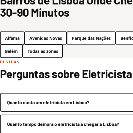
Bairros de Lisboa Onde C
30-90 Minutos
Alfama
Avenidas Novas
Parque das Nações
Benfi
Belém
Todas as zonas
DÚVIDAS
Perguntas sobre Eletricist
Quanto custa um eletricista em Lisboa?
Quanto tempo demora o eletricista a chegar a Lisboa?