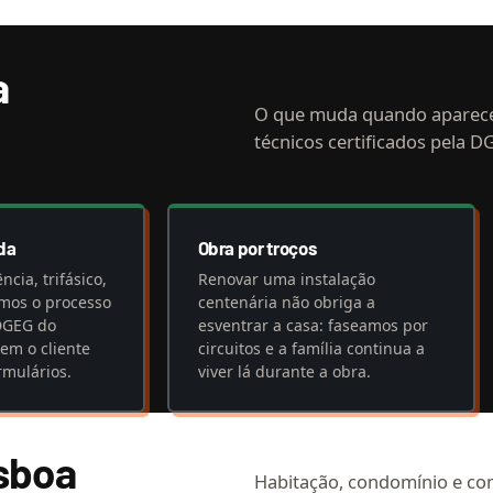
a
O que muda quando aparec
técnicos certificados pela D
da
Obra por troços
cia, trifásico,
Renovar uma instalação
imos o processo
centenária não obriga a
DGEG do
esventrar a casa: faseamos por
sem o cliente
circuitos e a família continua a
rmulários.
viver lá durante a obra.
isboa
Habitação, condomínio e co