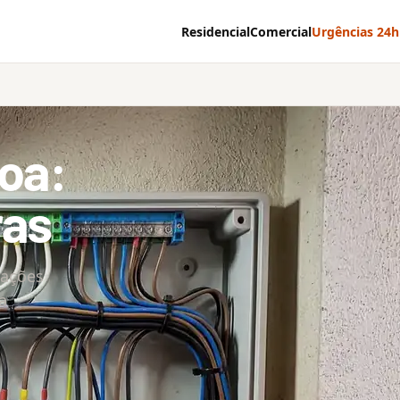
Residencial
Comercial
Urgências 24h
boa:
ras
lações
a