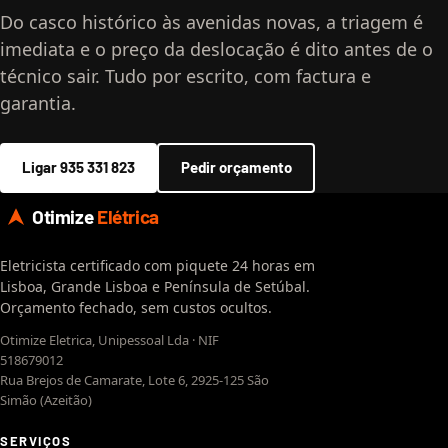
Do casco histórico às avenidas novas, a triagem é
imediata e o preço da deslocação é dito antes de o
técnico sair. Tudo por escrito, com factura e
garantia.
Ligar 935 331 823
Pedir orçamento
Otimize
Elétrica
Eletricista certificado com piquete 24 horas em
Lisboa, Grande Lisboa e Península de Setúbal.
Orçamento fechado, sem custos ocultos.
Otimize Eletrica, Unipessoal Lda · NIF
518679012
Rua Brejos de Camarate, Lote 6, 2925-125 São
Simão (Azeitão)
SERVIÇOS