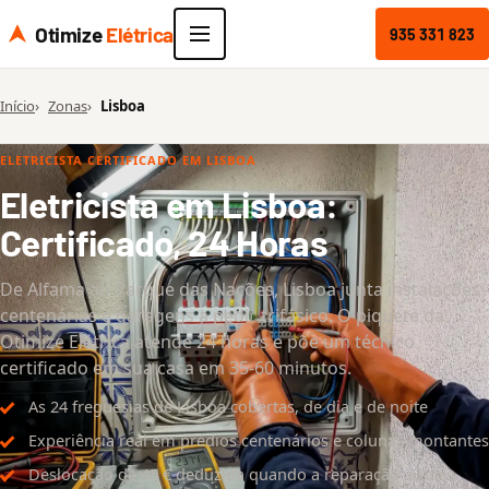
Otimize
Elétrica
935 331 823
Início
Zonas
Lisboa
ELETRICISTA CERTIFICADO EM LISBOA
Eletricista em Lisboa:
Certificado, 24 Horas
De Alfama ao Parque das Nações, Lisboa junta instalações
centenárias e garagens a pedir trifásico. O piquete da
Otimize Elétrica atende 24 horas e põe um técnico
certificado em sua casa em 35-60 minutos.
As 24 freguesias de Lisboa cobertas, de dia e de noite
Experiência real em prédios centenários e colunas montantes
Deslocação de 45 € deduzida quando a reparação avança