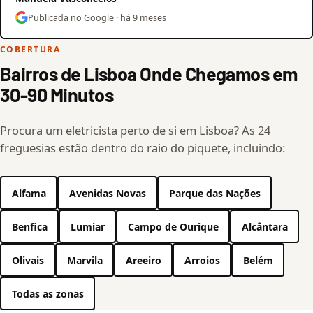
Publicada no Google · há 9 meses
COBERTURA
Bairros de Lisboa Onde Chegamos em
30-90 Minutos
Procura um eletricista perto de si em Lisboa? As 24
freguesias estão dentro do raio do piquete, incluindo:
Alfama
Avenidas Novas
Parque das Nações
Benfica
Lumiar
Campo de Ourique
Alcântara
Olivais
Marvila
Areeiro
Arroios
Belém
Todas as zonas