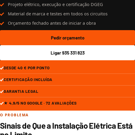
Projeto elétrico, execução e certificação DGEG
Material de marca e testes em todos os circuitos
Orçamento fechado antes de iniciar a obra
Pedir orçamento
Ligar 935 331 823
DESDE 40 € POR PONTO
CERTIFICAÇÃO INCLUÍDA
GARANTIA LEGAL
★ 4,9/5 NO GOOGLE · 72 AVALIAÇÕES
O PROBLEMA
Sinais de Que a Instalação Elétrica Está
no Limite