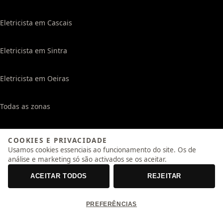
Eletricista em Cascais
Eletricista em Sintra
Eletricista em Oeiras
Todas as zonas
CONTACTOS
COOKIES E PRIVACIDADE
Usamos cookies essenciais ao funcionamento do site. Os de
935 331 823
análise e marketing só são activados se os aceitar.
ACEITAR TODOS
REJEITAR
WhatsApp
PREFERÊNCIAS
geral@otimizeeletrica.pt