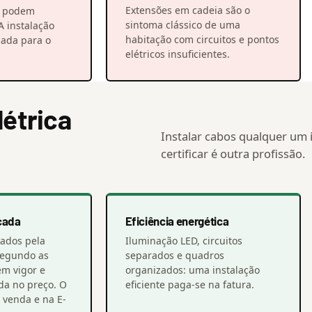
Extensões em cadeia são o
o podem
sintoma clássico de uma
A instalação
habitação com circuitos e pontos
nada para o
elétricos insuficientes.
létrica
Instalar cabos qualquer um i
certificar é outra profissão.
cada
Eficiência energética
itados pela
Iluminação LED, circuitos
segundo as
separados e quadros
em vigor e
organizados: uma instalação
ída no preço. O
eficiente paga-se na fatura.
 venda e na E-