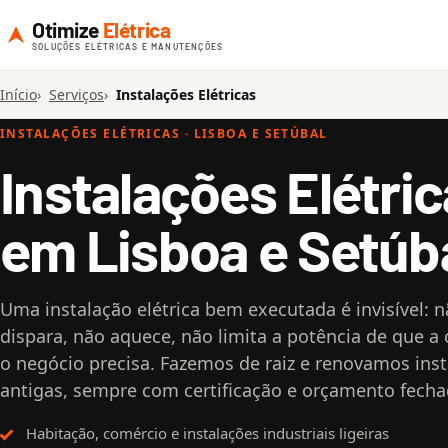
Otimize
Elétrica
SOLUÇÕES ELÉTRICAS E MANUTENÇÕES
Início
Serviços
Instalações Elétricas
INSTALAÇÕES ELÉTRICAS · LISBOA E SETÚBAL
Instalações Elétri
em Lisboa e Setúb
Uma instalação elétrica bem executada é invisível: 
dispara, não aquece, não limita a potência de que a
o negócio precisa. Fazemos de raiz e renovamos ins
antigas, sempre com certificação e orçamento fecha
Habitação, comércio e instalações industriais ligeiras