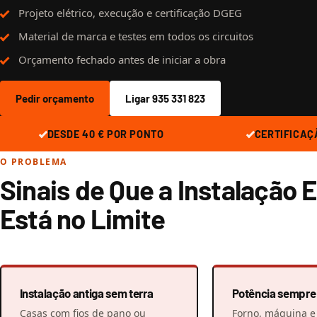
Projeto elétrico, execução e certificação DGEG
Material de marca e testes em todos os circuitos
Orçamento fechado antes de iniciar a obra
Pedir orçamento
Ligar 935 331 823
DESDE 40 € POR PONTO
CERTIFICAÇ
O PROBLEMA
Sinais de Que a Instalação E
Está no Limite
Instalação antiga sem terra
Potência sempre 
Casas com fios de pano ou
Forno, máquina e