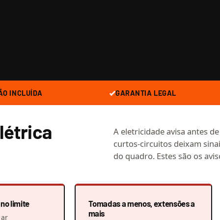
ÃO INCLUÍDA
GARANTIA LEGAL
létrica
A eletricidade avisa antes d
curtos-circuitos deixam sinai
do quadro. Estes são os avis
no limite
Tomadas a menos, extensões a
mais
 ar