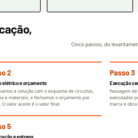
icação,
Cinco passos, do levantament
so 2
Passo 3
o elétrico e orçamento
Execução cer
amos a solução com o esquema de circuitos,
Passagem de 
ia e materiais, e fechamos o orçamento por
executados po
. O valor aceite é o valor final.
marca e obra
so 5
icação e entrega