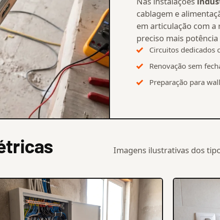
Nas instalações
indust
cablagem e alimentaçã
em articulação com a r
preciso mais potência 
Circuitos dedicados 
Renovação sem fecha
Preparação para wall
étricas
Imagens ilustrativas dos ti