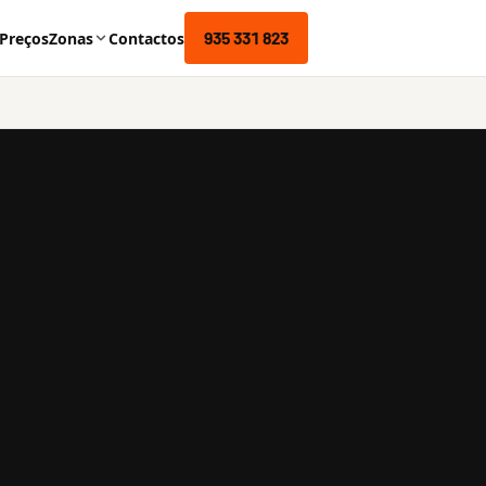
935 331 823
Preços
Zonas
Contactos