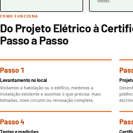
Redes.
COMO FUNCIONA
Do Projeto Elétrico à Certif
Passo a Passo
Passo 1
Pas
Levantamento no local
Projet
Visitamos a habitação ou o edifício, medimos a
Desenh
instalação existente e ouvimos o que precisa: mais
potênc
tomadas, novo circuito ou renovação completa.
escrito
Passo 4
Pas
Testes e medições
Certif