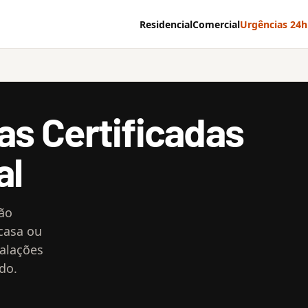
Residencial
Comercial
Urgências 24h
cas Certificadas
al
não
 casa ou
talações
do.