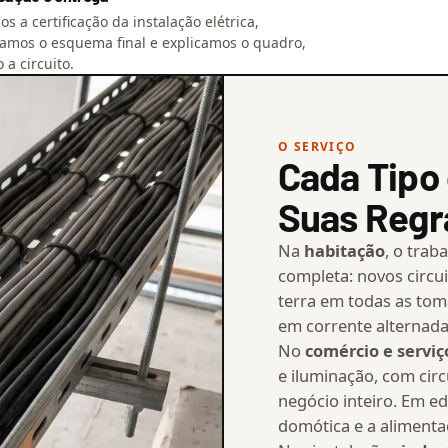
s a certificação da instalação elétrica,
amos o esquema final e explicamos o quadro,
o a circuito.
O SERVIÇO
Cada Tipo 
Suas Regr
Na
habitação
, o trab
completa: novos circui
terra em todas as tom
em corrente alternada 
No
comércio e serviç
e iluminação, com cir
negócio inteiro. Em ed
domótica e a alimenta