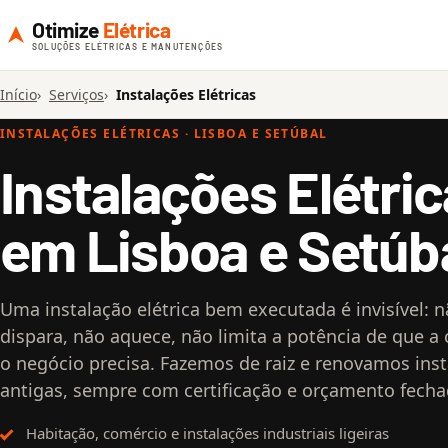
Otimize
Elétrica
SOLUÇÕES ELÉTRICAS E MANUTENÇÕES
Início
Serviços
Instalações Elétricas
INSTALAÇÕES ELÉTRICAS · LISBOA E SETÚBAL
Instalações Elétri
em Lisboa e Setúb
Uma instalação elétrica bem executada é invisível: 
dispara, não aquece, não limita a potência de que a
o negócio precisa. Fazemos de raiz e renovamos ins
antigas, sempre com certificação e orçamento fecha
Habitação, comércio e instalações industriais ligeiras