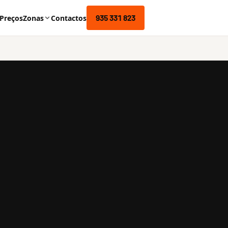
935 331 823
Preços
Zonas
Contactos