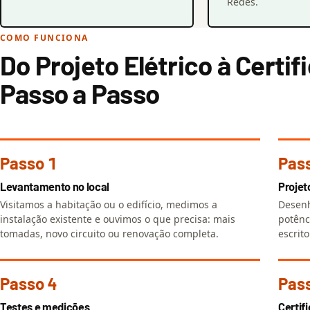
Redes.
COMO FUNCIONA
Do Projeto Elétrico à Certif
Passo a Passo
Passo 1
Pas
Levantamento no local
Projet
Visitamos a habitação ou o edifício, medimos a
Desenh
instalação existente e ouvimos o que precisa: mais
potênc
tomadas, novo circuito ou renovação completa.
escrito
Passo 4
Pas
Testes e medições
Certif