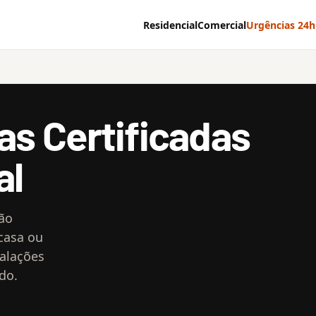
Residencial
Comercial
Urgências 24h
cas Certificadas
al
não
 casa ou
talações
do.