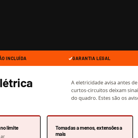
ÃO INCLUÍDA
GARANTIA LEGAL
létrica
A eletricidade avisa antes d
curtos-circuitos deixam sinai
do quadro. Estes são os avis
no limite
Tomadas a menos, extensões a
mais
 ar