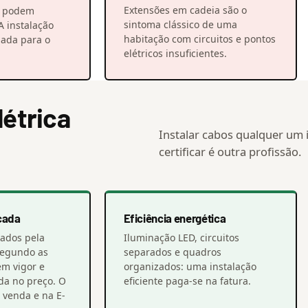
Extensões em cadeia são o
o podem
sintoma clássico de uma
A instalação
habitação com circuitos e pontos
nada para o
elétricos insuficientes.
létrica
Instalar cabos qualquer um i
certificar é outra profissão.
cada
Eficiência energética
itados pela
Iluminação LED, circuitos
segundo as
separados e quadros
em vigor e
organizados: uma instalação
ída no preço. O
eficiente paga-se na fatura.
 venda e na E-