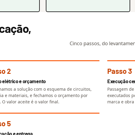
icação,
Cinco passos, do levantament
so 2
Passo 3
o elétrico e orçamento
Execução cer
amos a solução com o esquema de circuitos,
Passagem de 
ia e materiais, e fechamos o orçamento por
executados po
. O valor aceite é o valor final.
marca e obra
so 5
icação e entrega