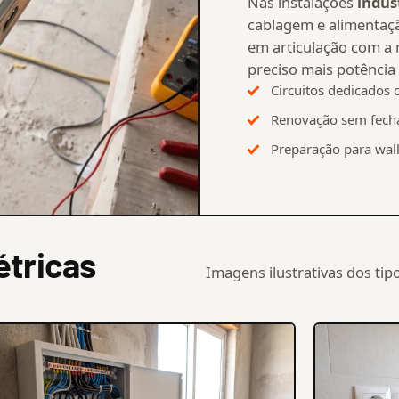
Nas instalações
indust
cablagem e alimentaçã
em articulação com a r
preciso mais potência 
Circuitos dedicados 
Renovação sem fecha
Preparação para wall
étricas
Imagens ilustrativas dos ti