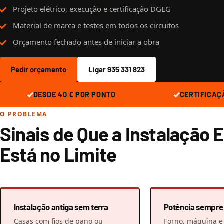
Projeto elétrico, execução e certificação DGEG
Material de marca e testes em todos os circuitos
Orçamento fechado antes de iniciar a obra
Pedir orçamento
Ligar 935 331 823
DESDE 40 € POR PONTO
CERTIFICAÇ
O PROBLEMA
Sinais de Que a Instalação E
Está no Limite
Instalação antiga sem terra
Potência sempre 
Casas com fios de pano ou
Forno, máquina e