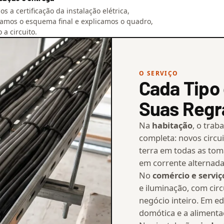
s a certificação da instalação elétrica,
amos o esquema final e explicamos o quadro,
o a circuito.
O SERVIÇO
Cada Tipo 
Suas Regr
Na
habitação
, o trab
completa: novos circui
terra em todas as tom
em corrente alternada 
No
comércio e serviç
e iluminação, com cir
negócio inteiro. Em ed
domótica e a alimenta