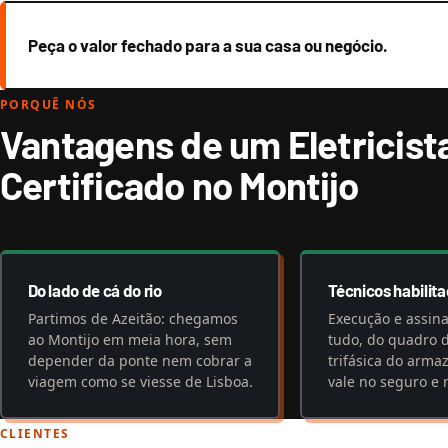
Peça o valor fechado para a sua casa ou negócio.
PORQUÊ NÓS
Vantagens de um Eletricist
Certificado no Montijo
Do lado de cá do rio
Técnicos habilit
Partimos de Azeitão: chegamos
Execução e assin
ao Montijo em meia hora, sem
tudo, do quadro 
depender da ponte nem cobrar a
trifásica do arma
viagem como se viesse de Lisboa.
vale no seguro e 
CLIENTES