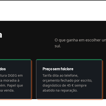
a
O que ganha em escolher u
sul.
ados
Preço sem folclore
atura DGEG em
Tarifa dita ao telefone,
da moradia à
orçamento fechado por escrito,
zém. Papel que
diagnóstico de 45 € sempre
na venda.
abatido na reparação.