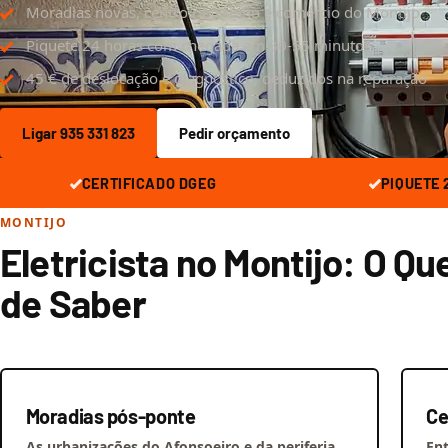
Moradias novas, centro ribeirinho e comércio do Montijo
Piquete 24 horas com chegada em 30-55 minutos
45 € de deslocação e diagnóstico, deduzidos na reparação
Ligar 935 331 823
Pedir orçamento
CERTIFICADO DGEG
PIQUETE 
MONTIJO
Eletricista no Montijo: O Qu
de Saber
Moradias pós-ponte
Ce
As urbanizações do Afonsoeiro e da periferia
Ent