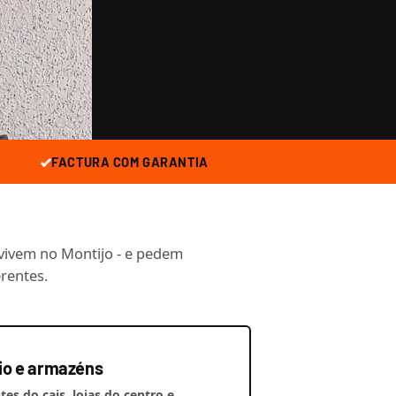
FACTURA COM GARANTIA
vivem no Montijo - e pedem
erentes.
o e armazéns
es do cais, lojas do centro e