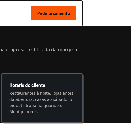
Pedir orçamento
ma empresa certificada da margem
Horário do cliente
Restaurantes à noite, lojas antes
da abertura, casas ao sábado: o
piquete trabalha quando o
Montijo precisa.