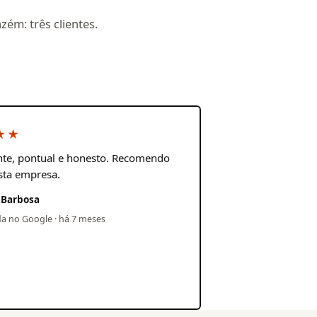
ém: três clientes.
★★
te, pontual e honesto. Recomendo
sta empresa.
 Barbosa
da no Google · há 7 meses