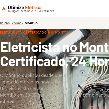
Otimize
Elétrica
SOLUÇÕES ELÉTRICAS E MANUTENÇÕES
Início
Zonas
Montijo
ELETRICISTA CERTIFICADO NO MONTIJO
Eletricista no Mont
Certificado, 24 Ho
O Montijo duplicou desde que a ponte Vasco da Gam
- metade moradias novas, metade centro ribeirinho 
Um eletricista certificado da Otimize Elétrica chega 
Montijo em 30-55 minutos, com o valor combinado 
intervir.