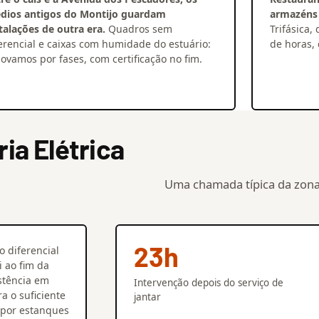
édios antigos do Montijo guardam
armazéns 
talações de outra era.
Quadros sem
Trifásica
erencial e caixas com humidade do estuário:
de horas, 
ovamos por fases, com certificação no fim.
a Elétrica
Uma chamada típica da zona
23h
 diferencial
i ao fim da
istência em
Intervenção depois do serviço de
a o suficiente
jantar
 por estanques