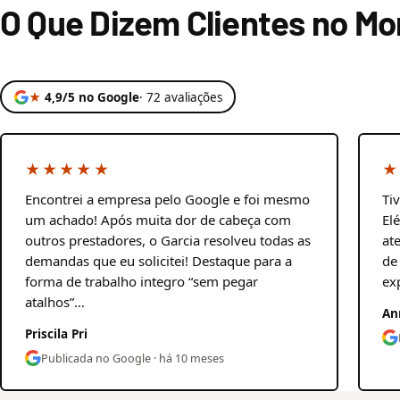
O Que Dizem Clientes no Mo
★
4,9/5 no Google
· 72 avaliações
★★★★★
★
Encontrei a empresa pelo Google e foi mesmo
Ti
um achado! Após muita dor de cabeça com
El
outros prestadores, o Garcia resolveu todas as
at
demandas que eu solicitei! Destaque para a
de
forma de trabalho integro “sem pegar
ex
atalhos”…
An
Priscila Pri
Publicada no Google · há 10 meses