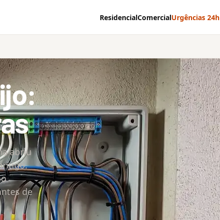
Residencial
Comercial
Urgências 24h
ijo:
ras
a abriu
antigo.
ao
antes de