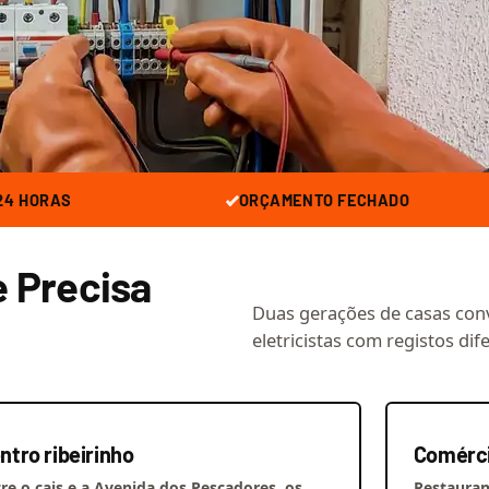
24 HORAS
ORÇAMENTO FECHADO
e Precisa
Duas gerações de casas con
eletricistas com registos dif
ntro ribeirinho
Comérci
re o cais e a Avenida dos Pescadores, os
Restaurant