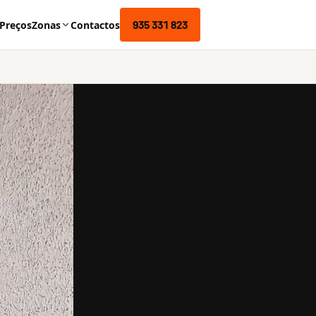
935 331 823
Preços
Zonas
Contactos