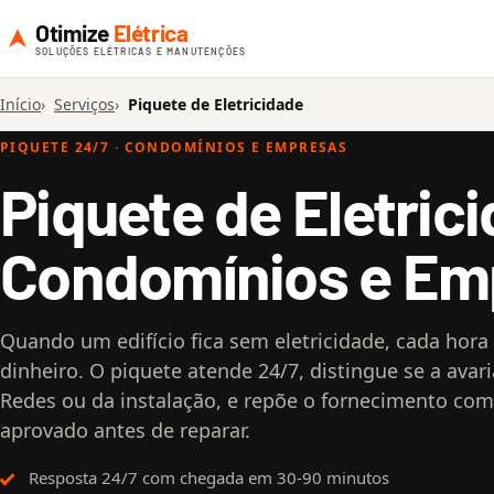
Otimize
Elétrica
SOLUÇÕES ELÉTRICAS E MANUTENÇÕES
Início
Serviços
Piquete de Eletricidade
PIQUETE 24/7 · CONDOMÍNIOS E EMPRESAS
Piquete de Eletric
Condomínios e Em
Quando um edifício fica sem eletricidade, cada hora
dinheiro. O piquete atende 24/7, distingue se a avari
Redes ou da instalação, e repõe o fornecimento com
aprovado antes de reparar.
Resposta 24/7 com chegada em 30-90 minutos