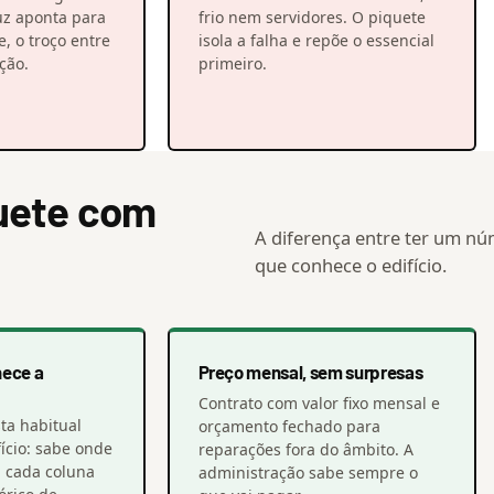
uz aponta para
frio nem servidores. O piquete
, o troço entre
isola a falha e repõe o essencial
ção.
primeiro.
uete com
A diferença entre ter um nú
que conhece o edifício.
hece a
Preço mensal, sem surpresas
Contrato com valor fixo mensal e
ta habitual
orçamento fechado para
ício: sabe onde
reparações fora do âmbito. A
, cada coluna
administração sabe sempre o