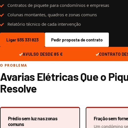
Contratos de piquete para condomínios e empresas
Colunas montantes, quadros e zonas comuns
Relatório técnico de cada intervenção
Ligar 935 331 823
Pedir proposta de contrato
AVULSO DESDE 85 €
CONTRATO DES
O PROBLEMA
Avarias Elétricas Que o Piq
Resolve
Prédio sem luz nas zonas
Fração sem forn
comuns
Um condómino se