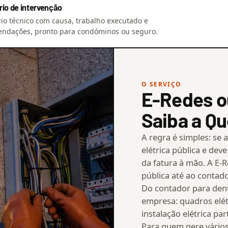
rio de intervenção
rio técnico com causa, trabalho executado e
ndações, pronto para condóminos ou seguro.
O SERVIÇO
E-Redes o
Saiba a Qu
A regra é simples: se a
elétrica pública e dev
da fatura à mão. A E-R
pública até ao contado
Do contador para dent
empresa: quadros elét
instalação elétrica par
Para quem gere vários 