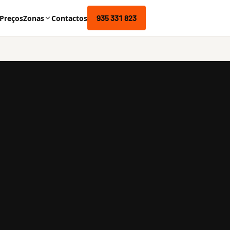
935 331 823
Preços
Zonas
Contactos