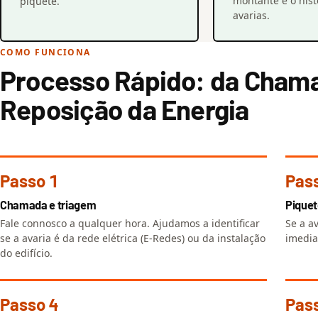
montante e o hist
piquete.
avarias.
COMO FUNCIONA
Processo Rápido: da Cham
Reposição da Energia
Passo 1
Pas
Chamada e triagem
Piquet
Fale connosco a qualquer hora. Ajudamos a identificar
Se a av
se a avaria é da rede elétrica (E-Redes) ou da instalação
imedia
do edifício.
Passo 4
Pas