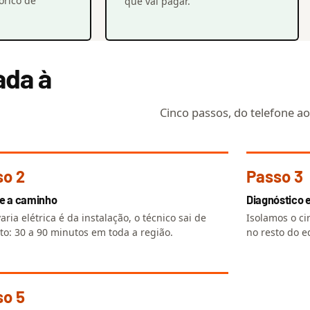
órico de
que vai pagar.
ada à
Cinco passos, do telefone ao
so 2
Passo 3
e a caminho
Diagnóstico 
aria elétrica é da instalação, o técnico sai de
Isolamos o ci
to: 30 a 90 minutos em toda a região.
no resto do e
so 5