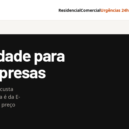
Residencial
Comercial
Urgências 24h
idade para
presas
 custa
a é da E-
 preço