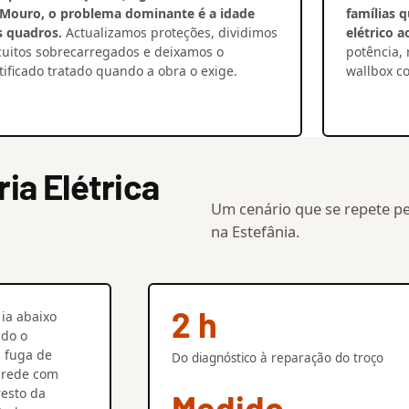
 Mouro, o problema dominante é a idade
famílias 
s quadros.
Actualizamos proteções, dividimos
elétrico 
cuitos sobrecarregados e deixamos o
potência,
tificado tratado quando a obra o exige.
wallbox co
a Elétrica
Um cenário que se repete pe
na Estefânia.
2 h
ia abaixo
ado o
a fuga de
Do diagnóstico à reparação do troço
arede com
resto da
Medido