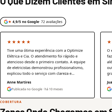
O Que Dizem Clientes em Si
★
4,9/5 no Google
· 72 avaliações
★★★★★
★
Tive uma ótima experiência com a Optimize
O 
Elétrica e Cia. O atendimento foi rápido e
fa
atencioso desde o primeiro contato. A equipe
al
de eletricistas demonstrou profissionalismo,
ou
explicou todo o serviço com clareza e…
gr
Anne Martires
Ju
Publicada no Google · há 10 meses
COBERTURA
Zonas Onde Chegamos em S