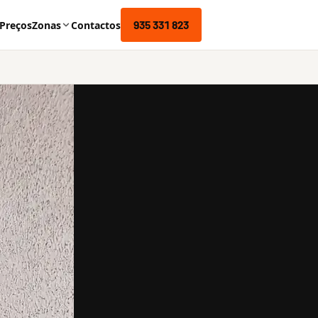
935 331 823
Preços
Zonas
Contactos