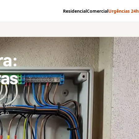
Residencial
Comercial
Urgências 24h
ra:
ras
ional da
Otimize
 e o