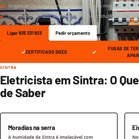
Urgências 24 horas com chegada em 50-80 minutos
Orçamento fechado; 45 € de diagnóstico deduzidos na repar
Ligar 935 331 823
Pedir orçamento
FUGAS DE TER
CERTIFICADO DGEG
APAR
SINTRA
Eletricista em Sintra: O Qu
de Saber
Moradias na serra
Ei
A humidade de Sintra é implacável com
No