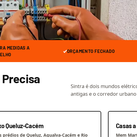
ação
RA MEDIDAS A
ORÇAMENTO FECHADO
ELHO
e Precisa
Sintra é dois mundos elétri
antigas e o corredor urbano
xo Queluz-Cacém
Casas a
s prédios de Queluz, Agualva-Cacém e Rio
Mem Marti