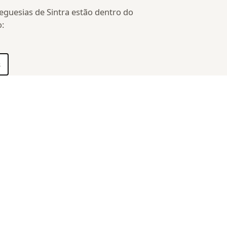
reguesias de Sintra estão dentro do
o:
s