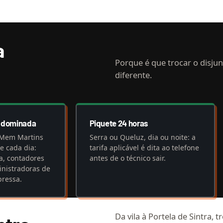
a
Porque é que trocar o disju
diferente.
a dominada
Piquete 24 horas
 Mem Martins
Serra ou Queluz, dia ou noite: a
e cada dia:
tarifa aplicável é dita ao telefone
a, contadores
antes de o técnico sair.
inistradoras de
ressa.
Da vila à Portela de Sintra, 