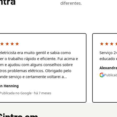
ntra
diferentes.
★★★★
★★★
eletricista era muito gentil e sabia como
Serviço 2
zer o trabalho rápido e eficiente. Fui acima e
educado 
ém e ajudou com alguns conselhos sobre
Alexandra
tros problemas elétricos. Obrigado pelo
Publica
ande serviço e certamente voltarei a…
an Henning
Publicada no Google · há 7 meses
intra em