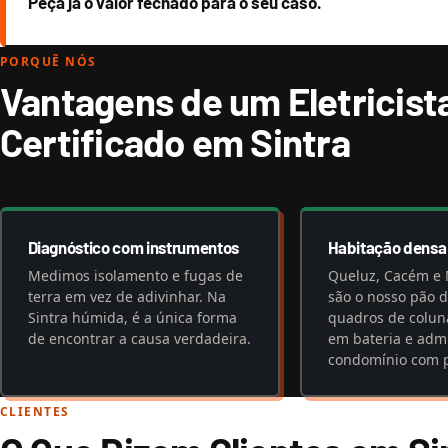
Peça já o valor fechado para o seu caso.
PORQUÊ NÓS
Vantagens de um Eletricist
Certificado em Sintra
Diagnóstico com instrumentos
Habitação dens
Medimos isolamento e fugas de
Queluz, Cacém e
terra em vez de adivinhar. Na
são o nosso pão d
Sintra húmida, é a única forma
quadros de colun
de encontrar a causa verdadeira.
em bateria e adm
condomínio com p
CLIENTES