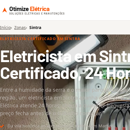
Otimize
Elétrica
SOLUÇÕES ELÉTRICAS E MANUTENÇÕES
Início
Zonas
Sintra
ELETRICISTA CERTIFICADO EM SINTRA
Eletricista em Sint
Certificado, 24 Ho
Entre a humidade da serra e o maior parque habitac
região, um eletricista em Sintra apanha de tudo. A 
Elétrica atende 24 horas, chega a qualquer freguesia
preço fecha antes de o trabalho começar.
Da vila histórica ao eixo Queluz-Cacém-Mem Martins