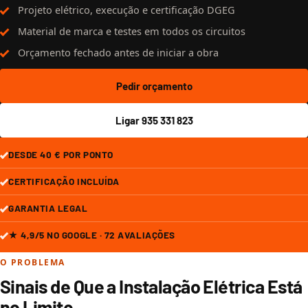
Projeto elétrico, execução e certificação DGEG
Material de marca e testes em todos os circuitos
Orçamento fechado antes de iniciar a obra
Pedir orçamento
Ligar 935 331 823
DESDE 40 € POR PONTO
CERTIFICAÇÃO INCLUÍDA
GARANTIA LEGAL
★ 4,9/5 NO GOOGLE · 72 AVALIAÇÕES
O PROBLEMA
Sinais de Que a Instalação Elétrica Está
no Limite