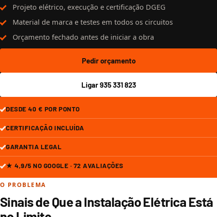
Projeto elétrico, execução e certificação DGEG
Material de marca e testes em todos os circuitos
Orçamento fechado antes de iniciar a obra
Pedir orçamento
Ligar 935 331 823
DESDE 40 € POR PONTO
CERTIFICAÇÃO INCLUÍDA
GARANTIA LEGAL
★ 4,9/5 NO GOOGLE · 72 AVALIAÇÕES
O PROBLEMA
Sinais de Que a Instalação Elétrica Está
no Limite